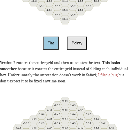
-4,6,-2
-2,5,-3
0,4,-4
2,3,-5
4,2,-6
-3,6,-3
-1,5,-4
1,4,-5
3,3,-6
-2,6,-4
0,5,-5
2,4,-6
-1,6,-5
1,5,-6
0,6,-6
Flat
Pointy
Version 2 rotates the entire grid and then unrotates the text.
This looks
smoother
because it rotates the entire grid instead of sliding each individual
hex. Unfortunately the unrotation doesn't work in Safari;
I filed a bug
but
don't expect it to be fixed anytime soon.
0,-6,6
-1,-5,6
1,-6,5
-2,-4,6
0,-5,5
2,-6,4
-3,-3,6
-1,-4,5
1,-5,4
3,-6,3
-4,-2,6
-2,-3,5
0,-4,4
2,-5,3
4,-6,2
-5,-1,6
-3,-2,5
-1,-3,4
1,-4,3
3,-5,2
5,-6,1
-6,0,6
-4,-1,5
-2,-2,4
0,-3,3
2,-4,2
4,-5,1
6,-6,0