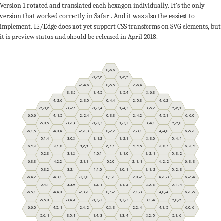
Version 1 rotated and translated each hexagon individually. It's the only
version that worked correctly in Safari. And it was also the easiest to
implement. IE/Edge does not yet support CSS transforms on SVG elements, but
it is preview status and should be released in April 2018.
0,-6,6
-1,-5,6
1,-6,5
-2,-4,6
0,-5,5
2,-6,4
-3,-3,6
-1,-4,5
1,-5,4
3,-6,3
-4,-2,6
-2,-3,5
0,-4,4
2,-5,3
4,-6,2
-5,-1,6
-3,-2,5
-1,-3,4
1,-4,3
3,-5,2
5,-6,1
-6,0,6
-4,-1,5
-2,-2,4
0,-3,3
2,-4,2
4,-5,1
6,-6,0
-5,0,5
-3,-1,4
-1,-2,3
1,-3,2
3,-4,1
5,-5,0
-6,1,5
-4,0,4
-2,-1,3
0,-2,2
2,-3,1
4,-4,0
6,-5,-1
-5,1,4
-3,0,3
-1,-1,2
1,-2,1
3,-3,0
5,-4,-1
-6,2,4
-4,1,3
-2,0,2
0,-1,1
2,-2,0
4,-3,-1
6,-4,-2
-5,2,3
-3,1,2
-1,0,1
1,-1,0
3,-2,-1
5,-3,-2
-6,3,3
-4,2,2
-2,1,1
0,0,0
2,-1,-1
4,-2,-2
6,-3,-3
-5,3,2
-3,2,1
-1,1,0
1,0,-1
3,-1,-2
5,-2,-3
-6,4,2
-4,3,1
-2,2,0
0,1,-1
2,0,-2
4,-1,-3
6,-2,-4
-5,4,1
-3,3,0
-1,2,-1
1,1,-2
3,0,-3
5,-1,-4
-6,5,1
-4,4,0
-2,3,-1
0,2,-2
2,1,-3
4,0,-4
6,-1,-5
-5,5,0
-3,4,-1
-1,3,-2
1,2,-3
3,1,-4
5,0,-5
-6,6,0
-4,5,-1
-2,4,-2
0,3,-3
2,2,-4
4,1,-5
6,0,-6
-5,6,-1
-3,5,-2
-1,4,-3
1,3,-4
3,2,-5
5,1,-6