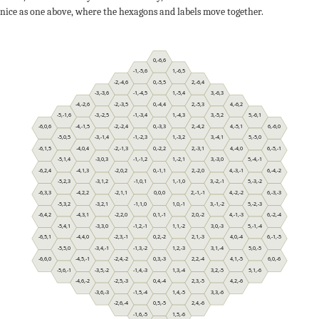
nice as one above, where the hexagons and labels move together.
0,-6,6
-1,-5,6
1,-6,5
-2,-4,6
0,-5,5
2,-6,4
-3,-3,6
-1,-4,5
1,-5,4
3,-6,3
-4,-2,6
-2,-3,5
0,-4,4
2,-5,3
4,-6,2
-5,-1,6
-3,-2,5
-1,-3,4
1,-4,3
3,-5,2
5,-6,1
-6,0,6
-4,-1,5
-2,-2,4
0,-3,3
2,-4,2
4,-5,1
6,-6,0
-5,0,5
-3,-1,4
-1,-2,3
1,-3,2
3,-4,1
5,-5,0
-6,1,5
-4,0,4
-2,-1,3
0,-2,2
2,-3,1
4,-4,0
6,-5,-1
-5,1,4
-3,0,3
-1,-1,2
1,-2,1
3,-3,0
5,-4,-1
-6,2,4
-4,1,3
-2,0,2
0,-1,1
2,-2,0
4,-3,-1
6,-4,-2
-5,2,3
-3,1,2
-1,0,1
1,-1,0
3,-2,-1
5,-3,-2
-6,3,3
-4,2,2
-2,1,1
0,0,0
2,-1,-1
4,-2,-2
6,-3,-3
-5,3,2
-3,2,1
-1,1,0
1,0,-1
3,-1,-2
5,-2,-3
-6,4,2
-4,3,1
-2,2,0
0,1,-1
2,0,-2
4,-1,-3
6,-2,-4
-5,4,1
-3,3,0
-1,2,-1
1,1,-2
3,0,-3
5,-1,-4
-6,5,1
-4,4,0
-2,3,-1
0,2,-2
2,1,-3
4,0,-4
6,-1,-5
-5,5,0
-3,4,-1
-1,3,-2
1,2,-3
3,1,-4
5,0,-5
-6,6,0
-4,5,-1
-2,4,-2
0,3,-3
2,2,-4
4,1,-5
6,0,-6
-5,6,-1
-3,5,-2
-1,4,-3
1,3,-4
3,2,-5
5,1,-6
-4,6,-2
-2,5,-3
0,4,-4
2,3,-5
4,2,-6
-3,6,-3
-1,5,-4
1,4,-5
3,3,-6
-2,6,-4
0,5,-5
2,4,-6
-1,6,-5
1,5,-6