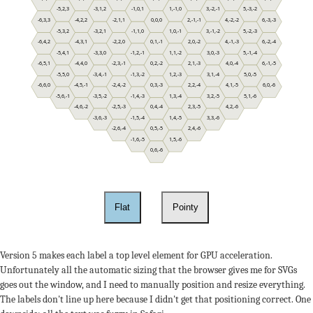
-5,2,3
-3,1,2
-1,0,1
1,-1,0
3,-2,-1
5,-3,-2
-6,3,3
-4,2,2
-2,1,1
0,0,0
2,-1,-1
4,-2,-2
6,-3,-3
-5,3,2
-3,2,1
-1,1,0
1,0,-1
3,-1,-2
5,-2,-3
-6,4,2
-4,3,1
-2,2,0
0,1,-1
2,0,-2
4,-1,-3
6,-2,-4
-5,4,1
-3,3,0
-1,2,-1
1,1,-2
3,0,-3
5,-1,-4
-6,5,1
-4,4,0
-2,3,-1
0,2,-2
2,1,-3
4,0,-4
6,-1,-5
-5,5,0
-3,4,-1
-1,3,-2
1,2,-3
3,1,-4
5,0,-5
-6,6,0
-4,5,-1
-2,4,-2
0,3,-3
2,2,-4
4,1,-5
6,0,-6
-5,6,-1
-3,5,-2
-1,4,-3
1,3,-4
3,2,-5
5,1,-6
-4,6,-2
-2,5,-3
0,4,-4
2,3,-5
4,2,-6
-3,6,-3
-1,5,-4
1,4,-5
3,3,-6
-2,6,-4
0,5,-5
2,4,-6
-1,6,-5
1,5,-6
0,6,-6
Flat
Pointy
Version 5 makes each label a top level element for GPU acceleration.
Unfortunately all the automatic sizing that the browser gives me for SVGs
goes out the window, and I need to manually position and resize everything.
The labels don't line up here because I didn't get that positioning correct. One