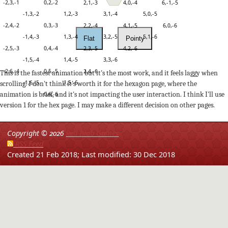
-2,3,-1
0,2,-2
2,1,-3
4,0,-4
6,-1,-5
-1,3,-2
1,2,-3
3,1,-4
5,0,-5
-2,4,-2
0,3,-3
2,2,-4
4,1,-5
6,0,-6
-1,4,-3
1,3,-4
3,2,-5
5,1,-6
Flat
Pointy
-2,5,-3
0,4,-4
2,3,-5
4,2,-6
-1,5,-4
1,4,-5
3,3,-6
-2,6,-4
0,5,-5
2,4,-6
This is the fastest animation but it's the most work, and it feels laggy when
-1,6,-5
1,5,-6
scrolling. I don't think it's worth it for the hexagon page, where the
0,6,-6
animation is brief, and it's not impacting the user interaction. I think I'll use
version 1 for the hex page. I may make a different decision on other pages.
Copyright ©
2026
Red Blob Games
RSS Feed
Created 21 Feb 2018;
Last modified: 30 Dec 2018