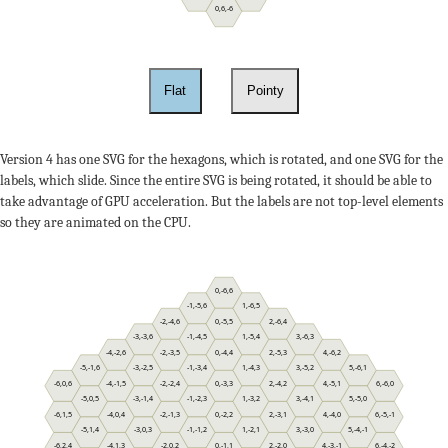
0,6,-6
Flat
Pointy
Version 4 has one SVG for the hexagons, which is rotated, and one SVG for the
labels, which slide. Since the entire SVG is being rotated, it should be able to
take advantage of GPU acceleration. But the labels are not top-level elements
so they are animated on the CPU.
0,-6,6
-1,-5,6
1,-6,5
-2,-4,6
0,-5,5
2,-6,4
-3,-3,6
-1,-4,5
1,-5,4
3,-6,3
-4,-2,6
-2,-3,5
0,-4,4
2,-5,3
4,-6,2
-5,-1,6
-3,-2,5
-1,-3,4
1,-4,3
3,-5,2
5,-6,1
-6,0,6
-4,-1,5
-2,-2,4
0,-3,3
2,-4,2
4,-5,1
6,-6,0
-5,0,5
-3,-1,4
-1,-2,3
1,-3,2
3,-4,1
5,-5,0
-6,1,5
-4,0,4
-2,-1,3
0,-2,2
2,-3,1
4,-4,0
6,-5,-1
-5,1,4
-3,0,3
-1,-1,2
1,-2,1
3,-3,0
5,-4,-1
-6,2,4
-4,1,3
-2,0,2
0,-1,1
2,-2,0
4,-3,-1
6,-4,-2