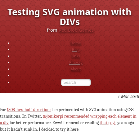
Testing SVG animation with
DIVs
from
Red Blob Games
Home
Blog
Links
Bluesky
About
1 Mar 2018
For
1808-hex-half-directions
I experimented with SVG animation using CSS
transitions. On Twitter,
@jonikorpi recommended wrapping each element in
a div
for better performance. Eww! I remember reading
that page
years ago
but it hadn't sunk in. I decided to try it here.