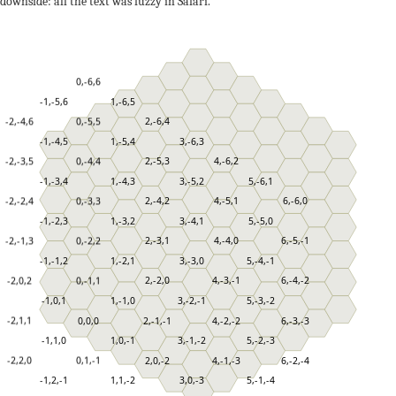
downside: all the text was fuzzy in Safari.
0,-6,6
-1,-5,6
1,-6,5
-2,-4,6
0,-5,5
2,-6,4
-1,-4,5
1,-5,4
3,-6,3
-2,-3,5
0,-4,4
2,-5,3
4,-6,2
-1,-3,4
1,-4,3
3,-5,2
5,-6,1
-2,-2,4
0,-3,3
2,-4,2
4,-5,1
6,-6,0
-1,-2,3
1,-3,2
3,-4,1
5,-5,0
-2,-1,3
0,-2,2
2,-3,1
4,-4,0
6,-5,-1
-1,-1,2
1,-2,1
3,-3,0
5,-4,-1
-2,0,2
0,-1,1
2,-2,0
4,-3,-1
6,-4,-2
-1,0,1
1,-1,0
3,-2,-1
5,-3,-2
-2,1,1
0,0,0
2,-1,-1
4,-2,-2
6,-3,-3
-1,1,0
1,0,-1
3,-1,-2
5,-2,-3
-2,2,0
0,1,-1
2,0,-2
4,-1,-3
6,-2,-4
-1,2,-1
1,1,-2
3,0,-3
5,-1,-4