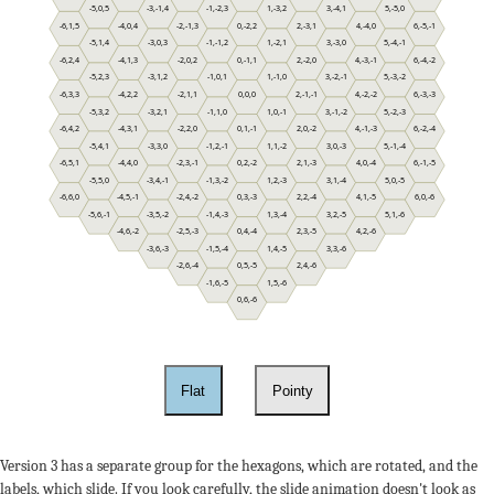
-5,0,5
-3,-1,4
-1,-2,3
1,-3,2
3,-4,1
5,-5,0
-6,1,5
-4,0,4
-2,-1,3
0,-2,2
2,-3,1
4,-4,0
6,-5,-1
-5,1,4
-3,0,3
-1,-1,2
1,-2,1
3,-3,0
5,-4,-1
-6,2,4
-4,1,3
-2,0,2
0,-1,1
2,-2,0
4,-3,-1
6,-4,-2
-5,2,3
-3,1,2
-1,0,1
1,-1,0
3,-2,-1
5,-3,-2
-6,3,3
-4,2,2
-2,1,1
0,0,0
2,-1,-1
4,-2,-2
6,-3,-3
-5,3,2
-3,2,1
-1,1,0
1,0,-1
3,-1,-2
5,-2,-3
-6,4,2
-4,3,1
-2,2,0
0,1,-1
2,0,-2
4,-1,-3
6,-2,-4
-5,4,1
-3,3,0
-1,2,-1
1,1,-2
3,0,-3
5,-1,-4
-6,5,1
-4,4,0
-2,3,-1
0,2,-2
2,1,-3
4,0,-4
6,-1,-5
-5,5,0
-3,4,-1
-1,3,-2
1,2,-3
3,1,-4
5,0,-5
-6,6,0
-4,5,-1
-2,4,-2
0,3,-3
2,2,-4
4,1,-5
6,0,-6
-5,6,-1
-3,5,-2
-1,4,-3
1,3,-4
3,2,-5
5,1,-6
-4,6,-2
-2,5,-3
0,4,-4
2,3,-5
4,2,-6
-3,6,-3
-1,5,-4
1,4,-5
3,3,-6
-2,6,-4
0,5,-5
2,4,-6
-1,6,-5
1,5,-6
0,6,-6
Flat
Pointy
Version 3 has a separate group for the hexagons, which are rotated, and the
labels, which slide. If you look carefully, the slide animation doesn't look as